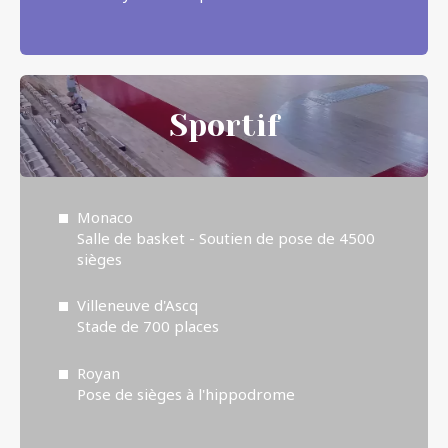
Sportif
Monaco
Salle de basket - Soutien de pose de 4500
sièges
Villeneuve d'Ascq
Stade de 700 places
Royan
Pose de sièges à l'hippodrome